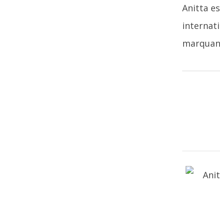
Anitta es
internat
marquant