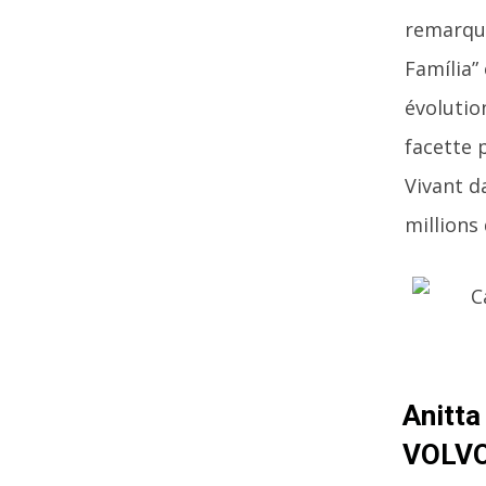
remarque
Família”
évolution
facette 
Vivant d
millions 
Anitta
VOLVO