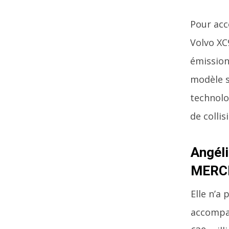
Pour acc
Volvo XC9
émission
modèle s
technolo
de collis
Angéli
MERCE
Elle n’a 
accompag