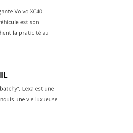
égante Volvo XC40
véhicule est son
ent la praticité au
IL
batchy”, Lexa est une
conquis une vie luxueuse