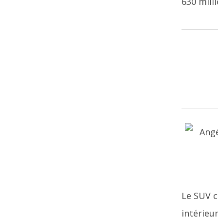
630 milli
Le SUV c
intérieu