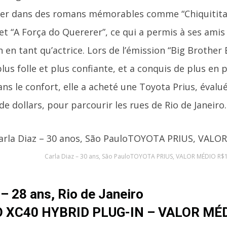
r dans des romans mémorables comme “Chiquititas”
 et “A Força do Quererer”, ce qui a permis à ses am
 en tant qu’actrice. Lors de l’émission “Big Brother B
plus folle et plus confiante, et a conquis de plus en 
ans le confort, elle a acheté une Toyota Prius, évalu
de dollars, pour parcourir les rues de Rio de Janeiro.
Carla Diaz – 30 ans, São PauloTOYOTA PRIUS, VALOR MÉDIO R$
 – 28 ans, Rio de Janeiro
 XC40 HYBRID PLUG-IN – VALOR MÉD