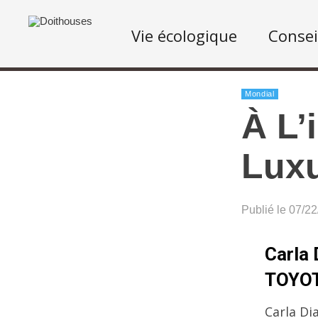
Vie écologique
Consei
Mondial
À L’
Luxu
Publié le 07/2
Carla 
TOYOT
Carla Di