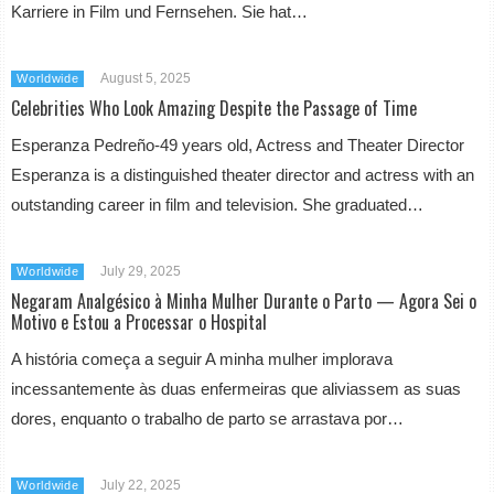
Karriere in Film und Fernsehen. Sie hat…
August 5, 2025
Worldwide
Celebrities Who Look Amazing Despite the Passage of Time
Esperanza Pedreño-49 years old, Actress and Theater Director
Esperanza is a distinguished theater director and actress with an
outstanding career in film and television. She graduated…
July 29, 2025
Worldwide
Negaram Analgésico à Minha Mulher Durante o Parto — Agora Sei o
Motivo e Estou a Processar o Hospital
A história começa a seguir A minha mulher implorava
incessantemente às duas enfermeiras que aliviassem as suas
dores, enquanto o trabalho de parto se arrastava por…
July 22, 2025
Worldwide